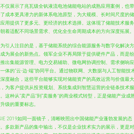
业不仅展示了兆瓦级全钒液流电池储能电站的成熟应用案例，也
来了成本更具潜力的新体系电池原型，为大规模、长时间尺度的
能应用提供了更多元、更经济的技术选择。这体现了储能技术服
正朝着适配不同场景需求、优化全生命周期成本的方向深度拓展
更为引人注目的是，基于储能系统的综合能源服务与数字化解决
案成为展会的新热点。领军企业不再局限于提供硬件产品，而是
纷推出集能源管理、电力交易辅助、微电网协调控制、需求侧响
一体的“云-边-端”协同平台。通过物联网、大数据与人工智能技
的深度融合，这些平台能够实现对储能资产的高效运营与价值最
化，为客户提供从投资规划、系统集成到智慧运营的全链条技术
。这种从“卖产品”到“卖服务”的商业模式转型，正是储能产业成
与升级的重要标志。
SIE 2019如同一面镜子，清晰映照出中国储能产业蓬勃发展的态
势。多款新产品的集中输出，不仅是企业技术实力的展示，更是