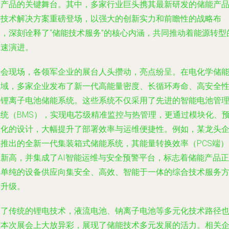
新产品的关键舞台。其中，多家行业巨头携其最新研发的储能产
与技术解决方案重磅登场，以强大的创新实力和前瞻性的战略布
局，深刻诠释了“储能技术服务”的核心内涵，共同推动着能源转型
加速演进。
展会现场，各领军企业的展台人头攒动，亮点纷呈。在电化学储
领域，多家企业发布了新一代高能量密度、长循环寿命、高安全
的锂离子电池储能系统。这些系统不仅采用了先进的智能电池管
系统（BMS），实现电芯级精准监控与热管理，更通过模块化、
制化的设计，大幅提升了部署效率与运维便捷性。例如，某龙头
业推出的全新一代集装箱式储能系统，其能量转换效率（PCS端）
破新高，并集成了AI智能运维与安全预警平台，标志着储能产品正
从单纯的设备供应向集安全、高效、智能于一体的综合技术服务
案升级。
除了传统的锂电技术，液流电池、钠离子电池等多元化技术路径
在本次展会上大放异彩，展现了储能技术多元发展的活力。相关