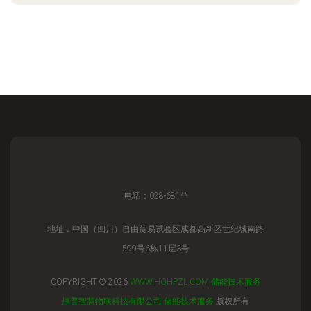
电话：028-681**
地址：中国（四川）自由贸易试验区成都高新区世纪城南路
599号6栋11层3号
COPYRIGHT © 2026
WWW.HQHPZL.COM
储能技术服务
厚普智慧物联科技有限公司
储能技术服务
版权所有