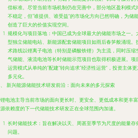
偿标准。尽管当前市场机制仍在完善中，部分地区盈利模式
不稳定，但“谁提供、谁受益”的市场化方向已然明确，为储
创造了巨大的价值实现空间。
规模化与项目落地
：中国已成为全球最大的储能市场之一。
型独立储能电站、新能源配套储能项目如雨后春笋般涌现。
术路线以锂离子电池（特别是磷酸铁锂）为主流，同时压缩
气储能、液流电池等长时储能示范项目也取得积极进展。项
运营模式从单纯的“配建”转向追求“经济性运营”，投资主体更
多元化。
三、 新兴能源储能技术研发前沿：面向未来的多元探索
在锂电池主导当前市场的面向更长时、更安全、更低成本和更丰
资源依赖度的下一代储能技术研发正在全球范围内加速。
长时储能技术
：旨在解决以天、周甚至季节为尺度的能量存
问题。