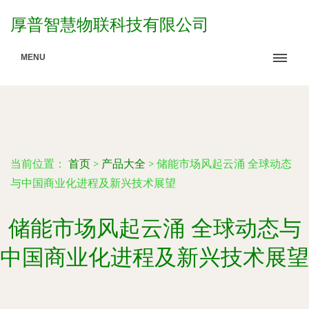
厚普智慧物联科技有限公司
MENU
当前位置：
首页
>
产品大全
>
储能市场风起云涌 全球动态
与中国商业化进程及新兴技术展望
储能市场风起云涌 全球动态与
中国商业化进程及新兴技术展望