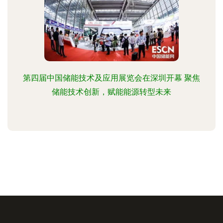
第四届中国储能技术及应用展览会在深圳开幕 聚焦
储能技术创新，赋能能源转型未来