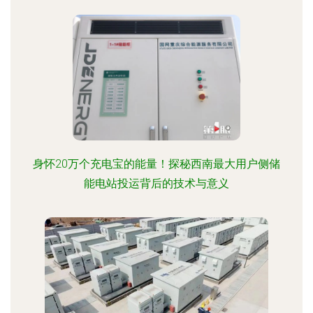
身怀20万个充电宝的能量！探秘西南最大用户侧储
能电站投运背后的技术与意义