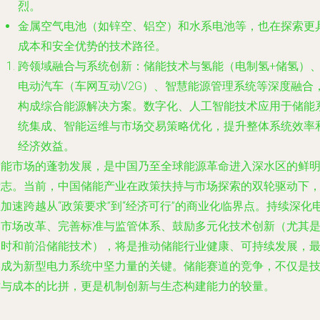
烈。
金属空气电池
（如锌空、铝空）和
水系电池
等，也在探索更
成本和安全优势的技术路径。
跨领域融合与系统创新
：储能技术与氢能（电制氢+储氢）
电动汽车（车网互动V2G）、智慧能源管理系统等深度融合
构成综合能源解决方案。数字化、人工智能技术应用于储能
统集成、智能运维与市场交易策略优化，提升整体系统效率
经济效益。
储能市场的蓬勃发展，是中国乃至全球能源革命进入深水区的鲜
标志。当前，中国储能产业在政策扶持与市场探索的双轮驱动下
加速跨越从“政策要求”到“经济可行”的商业化临界点。持续深化
力市场改革、完善标准与监管体系、鼓励多元化技术创新（尤其
长时和前沿储能技术），将是推动储能行业健康、可持续发展，
终成为新型电力系统中坚力量的关键。储能赛道的竞争，不仅是
术与成本的比拼，更是机制创新与生态构建能力的较量。